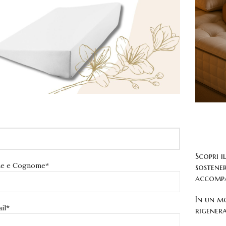
Scopri 
e e Cognome*
sostener
accompa
In un mo
il*
rigenera