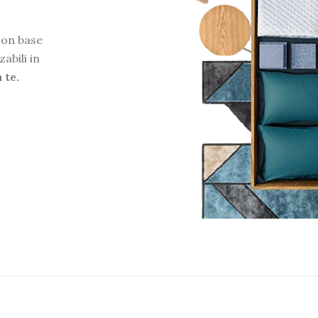
con base
abili in
 te.