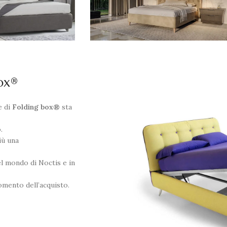
box®
e di
Folding box®
sta
.
iù una
el mondo di Noctis e in
momento dell’acquisto.