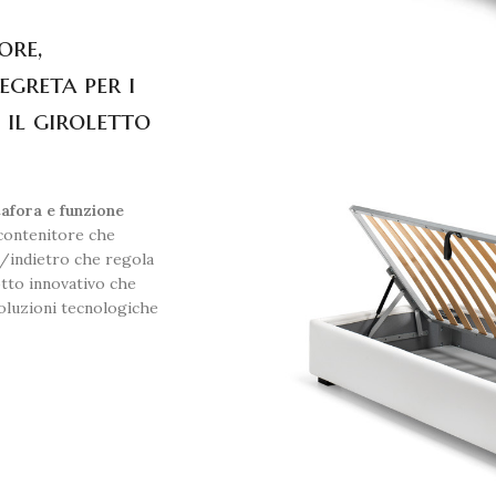
ore,
greta per i
 il giroletto
tafora e funzione
contenitore che
ti/indietro che regola
otto innovativo che
soluzioni tecnologiche