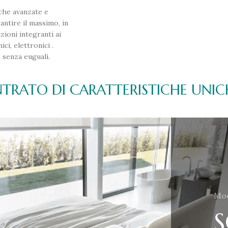
iche avanzate e
antire il massimo, in
uzioni integranti ai
i, elettronici .
e senza euguali.
TRATO DI CARATTERISTICHE UNI
Mod