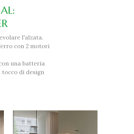
AL:
ER
volare l'alzata.
ferro con 2 motori
con una batteria
n tocco di design