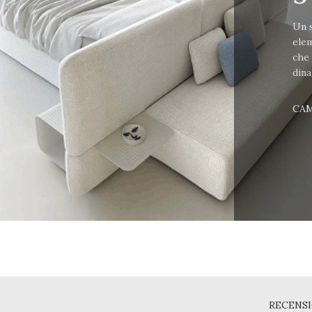
Un s
elem
che
dina
CA
RECENSI