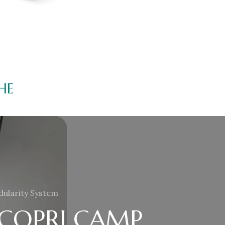
CHE
ularity System
SCOPRI CAMP