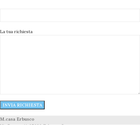
La tua richiesta
M.casa Erbusco
Via Rovato 11, 25030 Erbusco Bs
Tel. 030/7242665 – commerciale@storemcasa.it